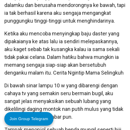
dalamku dan berusaha mendorongnya ke bawah, tapi
ia tak berhasil karena aku sengaja mengangkat
punggungku tinggi-tinggi untuk menghindarinya.
Ketika aku mencoba menyingkap baju daster yang
dipakaianya ke atas lalu ia sendiri melepaskannya,
aku kaget sebab tak kusangka kalau ia sama sekali
tidak pakai celana. Dalam hatiku bahwa mungkin ia
memang sengaja siap-siap akan bersetubuh
denganku malam itu. Cerita Ngintip Mama Selingkuh
Di bawah sinar lampu 10 w yang dibarengi dengan
cahaya tv yang semakin seru bermain bugil, aku
sangat jelas menyaksikan sebuah lubang yang
dikelilingi daging montok nan putih mulus yang tidak
ditumbuhi bulu selembar pun.
Join Group Telegram
Tampak menonjol sebuah benda mungil seperti biji