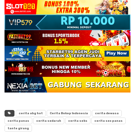
cerita abg hot
Cerita Bokep Indonesia
cerita dewasa
cerita panas
cerita sedarah
cerita seks
cerita sex panas
tante girang