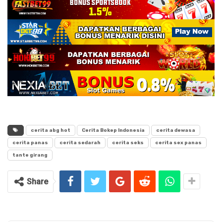
cerita abg hot
Cerita Bokep Indonesia
cerita dewasa
cerita panas
cerita sedarah
cerita seks
cerita sex panas
tante girang
Share