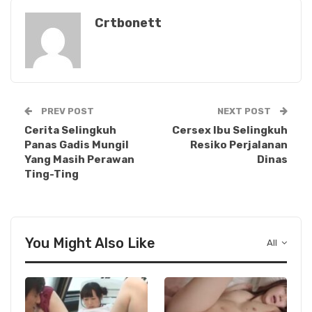
Crtbonett
PREV POST
NEXT POST
Cerita Selingkuh
Cersex Ibu Selingkuh
Panas Gadis Mungil
Resiko Perjalanan
Yang Masih Perawan
Dinas
Ting-Ting
You Might Also Like
All