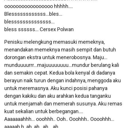
ooooooooooooooooo hhhhh….
Blessssssssssss…bles…
blessssssssssssss…
bless ssssss… Cersex Polwan
Penisku melengkung memasuki memeknya,
menandakan memeknya masih sempit dan butuh
dorongan ekstra untuk menerobosnya. Maju…
munduuuurrr…majuuuuuuuu…mundur berulang kali
dan semakin cepat. Kedua bola kenyal di dadanya
berayun naik turun dengan indahnya, menggoda aku
untuk meremasnya. Aku kunci posisi pahanya
dengan kakiku dan aku arahkan kedua tanganku
untuk menjamah dan memerah susunya. Aku remas
kuat sekalian untuk berbegangan….
Aaaaaaahhh… ooohhh.. Ooh.. Ooohhh.. Oooohhh…
aaaaah h..ah..ah…ah….ah…