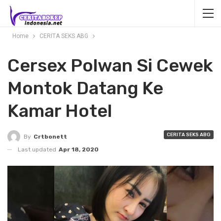
Home
CERITA SEKS ABG
Cersex Polwan Si Cewek
Montok Datang Ke
Kamar Hotel
CERITA SEKS ABG
By
Crtbonett
Last updated
Apr 18, 2020