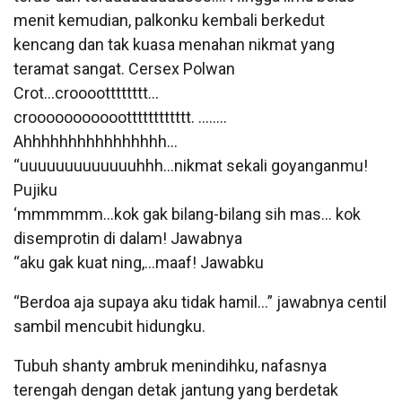
menit kemudian, palkonku kembali berkedut
kencang dan tak kuasa menahan nikmat yang
teramat sangat. Cersex Polwan
Crot…crooootttttttt…
croooooooooootttttttttttt. ……..
Ahhhhhhhhhhhhhhhh…
“uuuuuuuuuuuuuhhh…nikmat sekali goyanganmu!
Pujiku
‘mmmmmm…kok gak bilang-bilang sih mas… kok
disemprotin di dalam! Jawabnya
“aku gak kuat ning,…maaf! Jawabku
“Berdoa aja supaya aku tidak hamil…” jawabnya centil
sambil mencubit hidungku.
Tubuh shanty ambruk menindihku, nafasnya
terengah dengan detak jantung yang berdetak