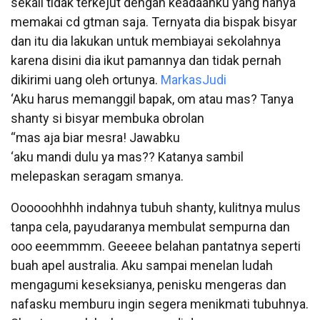
sekali tidak terkejut dengan keadaanku yang hanya
memakai cd gtman saja. Ternyata dia bispak bisyar
dan itu dia lakukan untuk membiayai sekolahnya
karena disini dia ikut pamannya dan tidak pernah
dikirimi uang oleh ortunya.
MarkasJudi
‘Aku harus memanggil bapak, om atau mas? Tanya
shanty si bisyar membuka obrolan
“mas aja biar mesra! Jawabku
‘aku mandi dulu ya mas?? Katanya sambil
melepaskan seragam smanya.
Oooooohhhh indahnya tubuh shanty, kulitnya mulus
tanpa cela, payudaranya membulat sempurna dan
ooo eeemmmm. Geeeee belahan pantatnya seperti
buah apel australia. Aku sampai menelan ludah
mengagumi keseksianya, penisku mengeras dan
nafasku memburu ingin segera menikmati tubuhnya.