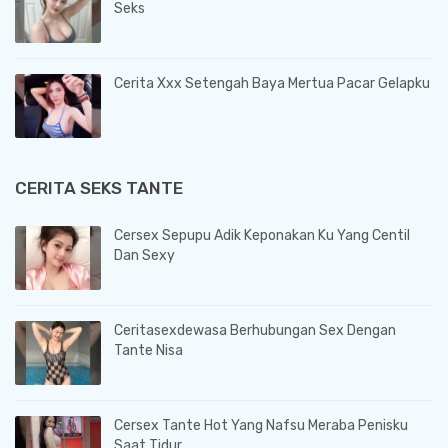
Seks
Cerita Xxx Setengah Baya Mertua Pacar Gelapku
CERITA SEKS TANTE
Cersex Sepupu Adik Keponakan Ku Yang Centil
Dan Sexy
Ceritasexdewasa Berhubungan Sex Dengan
Tante Nisa
Cersex Tante Hot Yang Nafsu Meraba Penisku
Saat Tidur