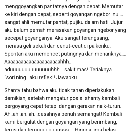
menggoyangkan pantatnya dengan cepat. Memutar
ke kiri dengan cepat, seperti goyangan ngebor inul…
sangat ahli memutar pantat, pujiku dalam hati. Jujur
aku belum pernah merasakan goyangan ngebor yang
secepat goyanganya. Aku sangat terangsang,
merasa geli sekali dan cenut-ceut di palkonku.
Spontan aku memencet putingnya dan menariknya….
Aaaaaaaaaaaaaaaaaaaaahhh…
aduuuuuuuuuuuuuuhhh… sakit mas! Teriaknya
“sori ning…aku reflek!! Jawabku
Shanty tahu bahwa aku tidak tahan diperlakukan
demikian, setelah mengatur posisi shanty kembali
bergoyang cepat tetapi dengan gerakan naik-turun.
Ah..ah..ah..ah…desahnya penuh semangat! Kembali
kami bergulat dengan goyangan yang berimbang,
terus dan teruuuuuuuuusss…. Hingga lima belas