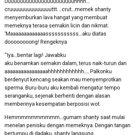
Uuuuuuuuuuuuuuuuuuuuuuuhhhh…
cruuuuuuuuuuuuuuttt. ..crut…memek shanty
menyemburkan lava hangat yang membuat
memeknya terasa semakin licin dan nikmat.
‘Maaaaaaaaaaaaasssssssssss…aku diatas
doooooooong! Rengeknya
“Iya…bentar lagi! Jawabku
aku benamkan semakin dalam, terus naik-turun dan
aaaaaaaaaaaaaaaahhhhhhhhhhhh…. Palkonku
berdenyut kencang seakan mau menyemprotkan
sperma. Buru-buru aku kembali mengatur tempo
seranganku, sejenak berhenti dengan alasan
memberinya kesempatan berposisi wot.
Hemmmmmmmmmm…gumam shanty saat mulai
menelan penisku dengan memeknya. Dengan tangan
bertumpu di dadaku, shanty langsung