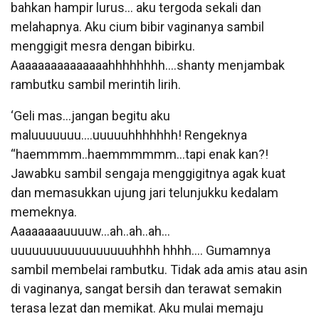
bahkan hampir lurus… aku tergoda sekali dan
melahapnya. Aku cium bibir vaginanya sambil
menggigit mesra dengan bibirku.
Aaaaaaaaaaaaaaahhhhhhhh….shanty menjambak
rambutku sambil merintih lirih.
‘Geli mas…jangan begitu aku
maluuuuuuu….uuuuuhhhhhhh! Rengeknya
“haemmmm..haemmmmmm…tapi enak kan?!
Jawabku sambil sengaja menggigitnya agak kuat
dan memasukkan ujung jari telunjukku kedalam
memeknya.
Aaaaaaaauuuuw…ah..ah..ah…
uuuuuuuuuuuuuuuuuhhhh hhhh…. Gumamnya
sambil membelai rambutku. Tidak ada amis atau asin
di vaginanya, sangat bersih dan terawat semakin
terasa lezat dan memikat. Aku mulai memaju