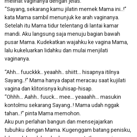
melihat vaginanya dengan jelas.
“Sayang, sekarang kamu jilatin memek Mama ini..!”
kata Mama sambil menunjuk ke arah vaginanya.
Setelah itu Mama tidur telentang di lantai kamar
mandi. Aku langsung saja menuju bagian bawah
pusar Mama. Kudekatkan wajahku ke vagina Mama,
lalu kukeluarkan lidahku dan mulai menjilati
vaginanya.
“Ahh… fuuckkk.. yeaahh.. shiitt… hisapnya itilnya
Sayang..!” Mama hanya dapat meracau saat kujilati
vagina dan klitorisnya kuhisap-hisap.
“Ohhh… Aahh.. fuuck… mee… yeaaahh… masukin
kontolmu sekarang Sayang..! Mama udah nggak
tahan..!” pinta Mama memohon.
Aku pun perlahan bangun dan mensejajarkan
tubuhku dengan Mama. Kugenggam batang penisku,