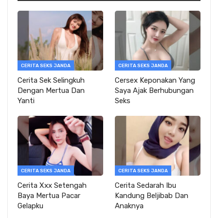
CERITA SEKS JANDA
CERITA SEKS JANDA
Cerita Sek Selingkuh
Cersex Keponakan Yang
Dengan Mertua Dan
Saya Ajak Berhubungan
Yanti
Seks
CERITA SEKS JANDA
CERITA SEKS JANDA
Cerita Xxx Setengah
Cerita Sedarah Ibu
Baya Mertua Pacar
Kandung Beljibab Dan
Gelapku
Anaknya