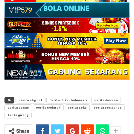
cerita abg hot
Cerita Bokep Indonesia
cerita dewasa
cerita panas
cerita sedarah
cerita seks
cerita sex panas
tante girang
Share