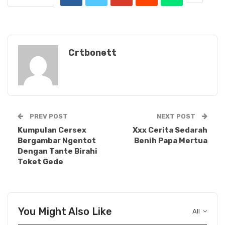
Crtbonett
PREV POST
NEXT POST
Kumpulan Cersex
Xxx Cerita Sedarah
Bergambar Ngentot
Benih Papa Mertua
Dengan Tante Birahi
Toket Gede
You Might Also Like
All