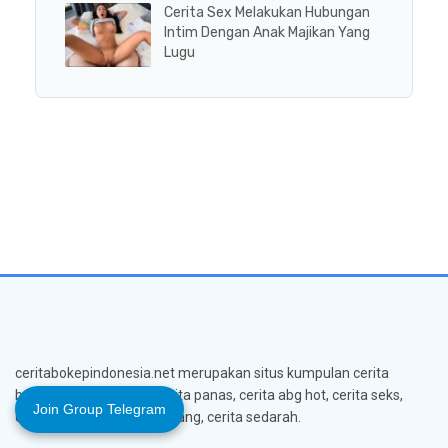
Cerita Sex Melakukan Hubungan
Intim Dengan Anak Majikan Yang
Lugu
ceritabokepindonesia.net merupakan situs kumpulan cerita
bokep, cerita dewasa, cerita panas, cerita abg hot, cerita seks,
Join Group Telegram
cerita sex panas, tante girang, cerita sedarah.