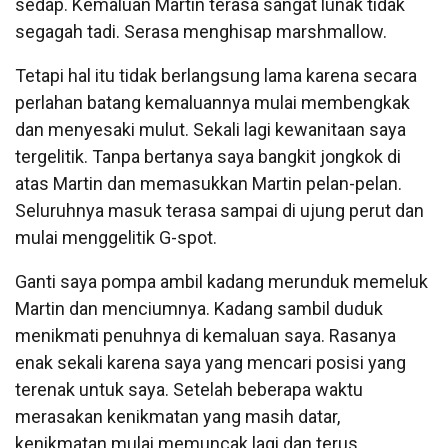
sedap. Kemaluan Martin terasa sangat lunak tidak
segagah tadi. Serasa menghisap marshmallow.
Tetapi hal itu tidak berlangsung lama karena secara
perlahan batang kemaluannya mulai membengkak
dan menyesaki mulut. Sekali lagi kewanitaan saya
tergelitik. Tanpa bertanya saya bangkit jongkok di
atas Martin dan memasukkan Martin pelan-pelan.
Seluruhnya masuk terasa sampai di ujung perut dan
mulai menggelitik G-spot.
Ganti saya pompa ambil kadang merunduk memeluk
Martin dan menciumnya. Kadang sambil duduk
menikmati penuhnya di kemaluan saya. Rasanya
enak sekali karena saya yang mencari posisi yang
terenak untuk saya. Setelah beberapa waktu
merasakan kenikmatan yang masih datar,
kenikmatan mulai memuncak lagi dan terus