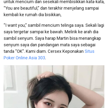
untuk mencium dan sesekali membisikkan kata-kata,
“You are beautiful,” dan terakhir menjelang sampai
kembali ke rumah dia bisikkan,
“I want you,” sambil mencium telinga saya. Sekali lagi
saya tergetar sampai ke bawah. Melirik ke arah dia
sambil senyum. Saya harap Martin bisa menangkap
senyum saya dan pandangan mata saya sebagai
tanda “OK”. Kami diam. Cersex Keponakan
Situs
Poker Online Asia 303
.