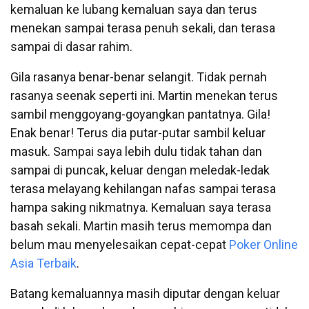
kemaluan ke lubang kemaluan saya dan terus
menekan sampai terasa penuh sekali, dan terasa
sampai di dasar rahim.
Gila rasanya benar-benar selangit. Tidak pernah
rasanya seenak seperti ini. Martin menekan terus
sambil menggoyang-goyangkan pantatnya. Gila!
Enak benar! Terus dia putar-putar sambil keluar
masuk. Sampai saya lebih dulu tidak tahan dan
sampai di puncak, keluar dengan meledak-ledak
terasa melayang kehilangan nafas sampai terasa
hampa saking nikmatnya. Kemaluan saya terasa
basah sekali. Martin masih terus memompa dan
belum mau menyelesaikan cepat-cepat
Poker Online
Asia Terbaik
.
Batang kemaluannya masih diputar dengan keluar