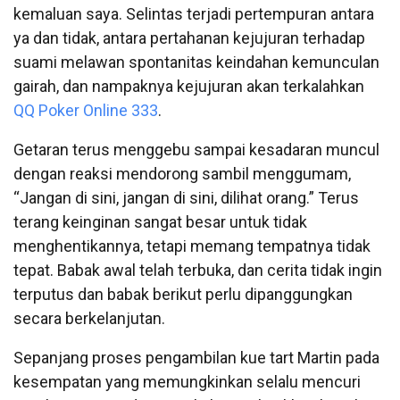
kemaluan saya. Selintas terjadi pertempuran antara
ya dan tidak, antara pertahanan kejujuran terhadap
suami melawan spontanitas keindahan kemunculan
gairah, dan nampaknya kejujuran akan terkalahkan
QQ Poker Online 333
.
Getaran terus menggebu sampai kesadaran muncul
dengan reaksi mendorong sambil menggumam,
“Jangan di sini, jangan di sini, dilihat orang.” Terus
terang keinginan sangat besar untuk tidak
menghentikannya, tetapi memang tempatnya tidak
tepat. Babak awal telah terbuka, dan cerita tidak ingin
terputus dan babak berikut perlu dipanggungkan
secara berkelanjutan.
Sepanjang proses pengambilan kue tart Martin pada
kesempatan yang memungkinkan selalu mencuri