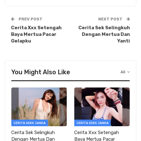
PREV POST
NEXT POST
Cerita Xxx Setengah
Cerita Sek Selingkuh
Baya Mertua Pacar
Dengan Mertua Dan
Gelapku
Yanti
You Might Also Like
All
CERITA SEKS JANDA
CERITA SEKS JANDA
Cerita Sek Selingkuh
Cerita Xxx Setengah
Dengan Mertua Dan
Baya Mertua Pacar