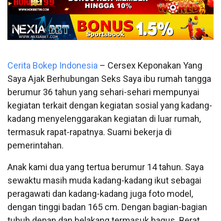
Cerita Bokep Indonesia
– Cersex Keponakan Yang
Saya Ajak Berhubungan Seks Saya ibu rumah tangga
berumur 36 tahun yang sehari-sehari mempunyai
kegiatan terkait dengan kegiatan sosial yang kadang-
kadang menyelenggarakan kegiatan di luar rumah,
termasuk rapat-rapatnya. Suami bekerja di
pemerintahan.
Anak kami dua yang tertua berumur 14 tahun. Saya
sewaktu masih muda kadang-kadang ikut sebagai
peragawati dan kadang-kadang juga foto model,
dengan tinggi badan 165 cm. Dengan bagian-bagian
tubuh depan dan belakang termasuk bagus. Berat