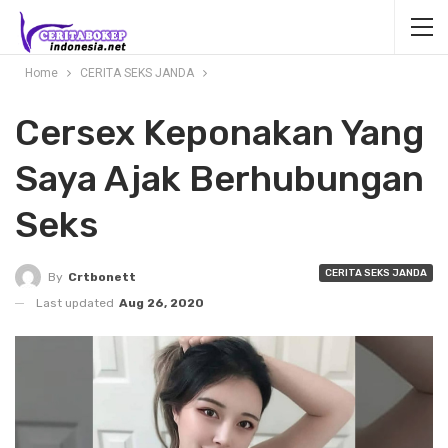
Home
CERITA SEKS JANDA
Cersex Keponakan Yang
Saya Ajak Berhubungan
Seks
CERITA SEKS JANDA
By
Crtbonett
Last updated
Aug 26, 2020