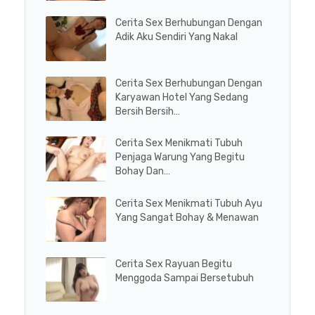
Cerita Sex Berhubungan Dengan
Adik Aku Sendiri Yang Nakal
Cerita Sex Berhubungan Dengan
Karyawan Hotel Yang Sedang
Bersih Bersih…
Cerita Sex Menikmati Tubuh
Penjaga Warung Yang Begitu
Bohay Dan…
Cerita Sex Menikmati Tubuh Ayu
Yang Sangat Bohay & Menawan
Cerita Sex Rayuan Begitu
Menggoda Sampai Bersetubuh