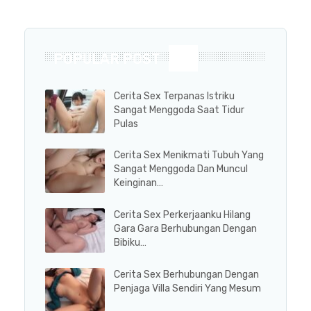
POPULAR POST
Cerita Sex Terpanas Istriku
Sangat Menggoda Saat Tidur
Pulas
Cerita Sex Menikmati Tubuh Yang
Sangat Menggoda Dan Muncul
Keinginan…
Cerita Sex Perkerjaanku Hilang
Gara Gara Berhubungan Dengan
Bibiku…
Cerita Sex Berhubungan Dengan
Penjaga Villa Sendiri Yang Mesum