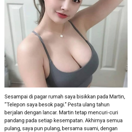
Sesampai di pagar rumah saya bisikkan pada Martin,
“Telepon saya besok pagi.” Pesta ulang tahun
berjalan dengan lancar. Martin tetap mencuri-curi
pandang pada setiap kesempatan. Akhirnya semua
pulang, saya pun pulang, bersama suami, dengan