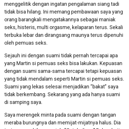
menggelitik dengan ingatan pengalaman siang tadi
tidak bisa hilang. Ini memang pembawaan saya yang
orang barangkali mengatakannya sebagai maniak
seks, histeris, multi orgasme, kelaparan terus. Sekali
terbuka lebar dan dirangsang maunya terus dipenuhi
oleh pemuas seks.
Sejauh ini dengan suami tidak pernah tercapai apa
yang Martin si pemuas seks bisa lakukan. Kepuasan
dengan suami sama-sama tercapai tetapi kepuasan
yang tidak mendalam seperti Martin si pemuas seks.
Suami yang lekas selesai menjadikan “bakat” saya
tidak berkembang. Sekarang yang ada hanya suami
di samping saya.
Saya merengek minta pada suami dengan tangan
meraba burungnya dan memijat-mijatnya halus. Dia