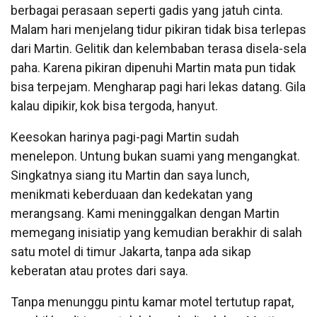
berbagai perasaan seperti gadis yang jatuh cinta.
Malam hari menjelang tidur pikiran tidak bisa terlepas
dari Martin. Gelitik dan kelembaban terasa disela-sela
paha. Karena pikiran dipenuhi Martin mata pun tidak
bisa terpejam. Mengharap pagi hari lekas datang. Gila
kalau dipikir, kok bisa tergoda, hanyut.
Keesokan harinya pagi-pagi Martin sudah
menelepon. Untung bukan suami yang mengangkat.
Singkatnya siang itu Martin dan saya lunch,
menikmati keberduaan dan kedekatan yang
merangsang. Kami meninggalkan dengan Martin
memegang inisiatip yang kemudian berakhir di salah
satu motel di timur Jakarta, tanpa ada sikap
keberatan atau protes dari saya.
Tanpa menunggu pintu kamar motel tertutup rapat,