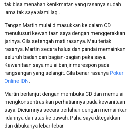
tak bisa menahan kenikmatan yang rasanya sudah
lama tak saya alami lagi.
Tangan Martin mulai dimasukkan ke dalam CD
menulusuri kewanitaan saya dengan menggerakkan
jarinya. Gila setengah mati rasanya. Mau teriak
rasanya. Martin secara halus dan pandai memainkan
seluruh badan dan bagian-bagian peka saya.
Kewanitaan saya mulai banjir merespon pada
rangsangan yang selangit. Gila benar rasanya
Poker
Online IDN
.
Martin berlanjut dengan membuka CD dan memulai
mengkonsentrasikan perhatiannya pada kewanitaan
saya. Diciumnya secara perlahan dengan memainkan
lidahnya dari atas ke bawah. Paha saya ditegakkan
dan dibukanya lebar-lebar.