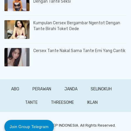
Dengan Tante Seksi
Kumpulan Cersex Bergambar Ngentot Dengan
Tante Birahi Toket Gede
Cersex Tante Nakal Sama Tante Erni Yang Cantik
ABG
PERAWAN
JANDA
SELINGKUH
TANTE
THREESOME
IKLAN
© 2026 - CERITA BOKEP INDONESIA. All Rights Reserved.
Join Group Telegram