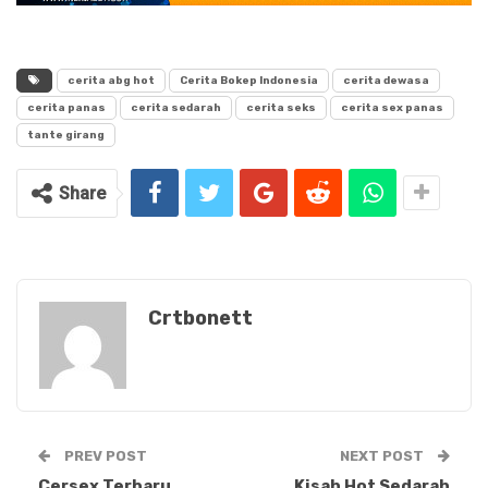
cerita abg hot
Cerita Bokep Indonesia
cerita dewasa
cerita panas
cerita sedarah
cerita seks
cerita sex panas
tante girang
Share
Crtbonett
PREV POST
NEXT POST
Cersex Terbaru
Kisah Hot Sedarah