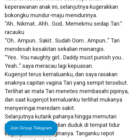
keperawanan anak ini, selanjutnya kugerakkan
bokongku mundur-maju menidurinya.
“Ah.. Nikmat.. Ahh.. God.. Memekmu sedap Tari.”
racauku
“Oh.. Ampun.. Sakit.. Sudah Oom.. Ampun..” Tari
mendesah kesakitan sekalian menangis.
“Yes.. You naughty girl.. Daddy must punish you..
Yeah..” saya meracau lagi kepuasan.
Kugenjot terus kemaluanku, dan saya rasakan
enaknya capitan vagina Tari yang sempit tersebut.
Terlihat air mata Tari menetes membasahi pipinya,
dan saat kugenjot kemaluanku terlihat mukanya
menyeringai meredam sakit.
Selanjutnya kutarik pahanya hingga memutari
pinggangku, dan sekalian duduk di tempat tidur
Join Group Telegram
kugenjot kembali vaginanya. Tanganku repot