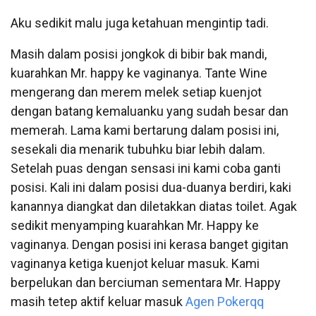
Aku sedikit malu juga ketahuan mengintip tadi.
Masih dalam posisi jongkok di bibir bak mandi,
kuarahkan Mr. happy ke vaginanya. Tante Wine
mengerang dan merem melek setiap kuenjot
dengan batang kemaluanku yang sudah besar dan
memerah. Lama kami bertarung dalam posisi ini,
sesekali dia menarik tubuhku biar lebih dalam.
Setelah puas dengan sensasi ini kami coba ganti
posisi. Kali ini dalam posisi dua-duanya berdiri, kaki
kanannya diangkat dan diletakkan diatas toilet. Agak
sedikit menyamping kuarahkan Mr. Happy ke
vaginanya. Dengan posisi ini kerasa banget gigitan
vaginanya ketiga kuenjot keluar masuk. Kami
berpelukan dan berciuman sementara Mr. Happy
masih tetep aktif keluar masuk
Agen Pokerqq