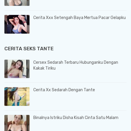
Cerita Xxx Setengah Baya Mertua Pacar Gelapku
CERITA SEKS TANTE
Cersex Sedarah Terbaru Hubunganku Dengan
Kakak Tiriku
Cerita Xx Sedarah Dengan Tante
Binalnya Istriku Disha Kisah Cinta Satu Malam