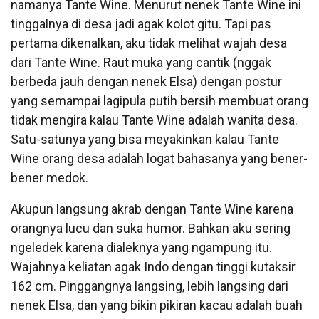
namanya Tante Wine. Menurut nenek Tante Wine ini
tinggalnya di desa jadi agak kolot gitu. Tapi pas
pertama dikenalkan, aku tidak melihat wajah desa
dari Tante Wine. Raut muka yang cantik (nggak
berbeda jauh dengan nenek Elsa) dengan postur
yang semampai lagipula putih bersih membuat orang
tidak mengira kalau Tante Wine adalah wanita desa.
Satu-satunya yang bisa meyakinkan kalau Tante
Wine orang desa adalah logat bahasanya yang bener-
bener medok.
Akupun langsung akrab dengan Tante Wine karena
orangnya lucu dan suka humor. Bahkan aku sering
ngeledek karena dialeknya yang ngampung itu.
Wajahnya keliatan agak Indo dengan tinggi kutaksir
162 cm. Pinggangnya langsing, lebih langsing dari
nenek Elsa, dan yang bikin pikiran kacau adalah buah