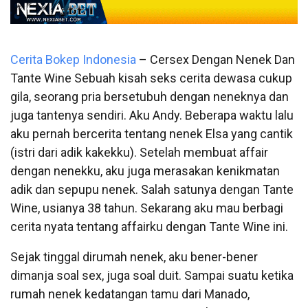
Cerita Bokep Indonesia
– Cersex Dengan Nenek Dan
Tante Wine Sebuah kisah seks cerita dewasa cukup
gila, seorang pria bersetubuh dengan neneknya dan
juga tantenya sendiri. Aku Andy. Beberapa waktu lalu
aku pernah bercerita tentang nenek Elsa yang cantik
(istri dari adik kakekku). Setelah membuat affair
dengan nenekku, aku juga merasakan kenikmatan
adik dan sepupu nenek. Salah satunya dengan Tante
Wine, usianya 38 tahun. Sekarang aku mau berbagi
cerita nyata tentang affairku dengan Tante Wine ini.
Sejak tinggal dirumah nenek, aku bener-bener
dimanja soal sex, juga soal duit. Sampai suatu ketika
rumah nenek kedatangan tamu dari Manado,