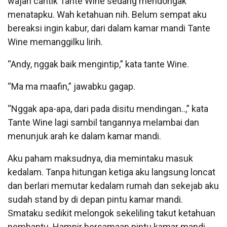
wajah cantik Tante Wine sedang mendongak
menatapku. Wah ketahuan nih. Belum sempat aku
bereaksi ingin kabur, dari dalam kamar mandi Tante
Wine memanggilku lirih.
“Andy, nggak baik mengintip,” kata tante Wine.
“Ma ma maafin,” jawabku gagap.
“Nggak apa-apa, dari pada disitu mendingan..,” kata
Tante Wine lagi sambil tangannya melambai dan
menunjuk arah ke dalam kamar mandi.
Aku paham maksudnya, dia memintaku masuk
kedalam. Tanpa hitungan ketiga aku langsung loncat
dan berlari memutar kedalam rumah dan sekejab aku
sudah stand by di depan pintu kamar mandi.
Smataku sedikit melongok sekeliling takut ketahuan
pembantu. Hampir bersamaan pintu kamar mandi