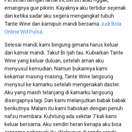
emangnya gue pikirin. Kayaknya aku tertidur sejenak
dan ketika sadar aku segera mengangkat tubuh
Tante Wine dan kamipun mandi bersama
Judi Bola
Online Wd Pulsa
.
Selesai mandi, kami bingung gimana harus keluar
dari kamar mandi. Takut Bi Ijah tau. Kubiarkan Tante
Wine yang keluar duluan, setelah aman aku
menyusul kemudian. Namun bukannya kami
kekamar masing-masing, Tante Wine langsung
menysul ke kamarku setelah mengenakan daster.
Aku yang masih telanjang di kamarku langsung
disergapnya lagi. Dan kami melanjutkan babak babak
berikutnya. Malam itu kami habiskan dengan penuh
nafsu membara. Kuhitung ada sekitar 7 kali kami
keluar bersama. Aku sendiri heran kenapa aku bisa