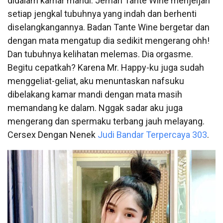
didalam kamar mandi. Jemari Tante Wine menjeljah
setiap jengkal tubuhnya yang indah dan berhenti
diselangkangannya. Badan Tante Wine bergetar dan
dengan mata mengatup dia sedikit mengerang ohh!
Dan tubuhnya kelihatan melemas. Dia orgasme.
Begitu cepatkah? Karena Mr. Happy-ku juga sudah
menggeliat-geliat, aku menuntaskan nafsuku
dibelakang kamar mandi dengan mata masih
memandang ke dalam. Nggak sadar aku juga
mengerang dan spermaku terbang jauh melayang.
Cersex Dengan Nenek
Judi Bandar Terpercaya 303
.