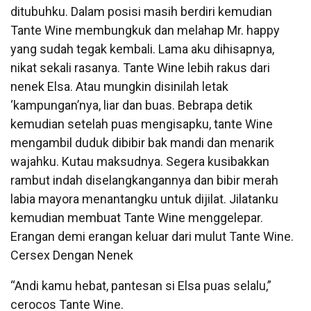
ditubuhku. Dalam posisi masih berdiri kemudian
Tante Wine membungkuk dan melahap Mr. happy
yang sudah tegak kembali. Lama aku dihisapnya,
nikat sekali rasanya. Tante Wine lebih rakus dari
nenek Elsa. Atau mungkin disinilah letak
‘kampungan’nya, liar dan buas. Bebrapa detik
kemudian setelah puas mengisapku, tante Wine
mengambil duduk dibibir bak mandi dan menarik
wajahku. Kutau maksudnya. Segera kusibakkan
rambut indah diselangkangannya dan bibir merah
labia mayora menantangku untuk dijilat. Jilatanku
kemudian membuat Tante Wine menggelepar.
Erangan demi erangan keluar dari mulut Tante Wine.
Cersex Dengan Nenek
“Andi kamu hebat, pantesan si Elsa puas selalu,”
cerocos Tante Wine.