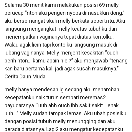
Selama 30 menit kami melakukan posisi 69 melly
berucap “nton aku pengen nyoba dimasukkin dong.”
aku bersemangat skali melly berkata seperti itu. Aku
langsung mengangkat melly keatas tubuhku dan
menempatkan vaginanya tepat diatas kontolku.
Walau agak licin tapi kontolku langsung masuk di
lubang vaginanya. Melly menjerit kesakitan “ouch
perih nton… kamu apain nie ?” aku menjawab “tenang
kan baru pertama kali jadi agak susah masuknya.”
Cerita Daun Muda
melly hanya mendesah lg sedang aku menambah
kecepatanku naik turun sembari meremas2
payudaranya. “uuh ahh ouch ihh sakit sakit… enak….
uuh…” Melly sudah tampak lemas. Aku ubah posisiku
dengan posisi tubuh melly menungging dan aku
berada diatasnya. Lagi2 aku mengatur kecepatanku