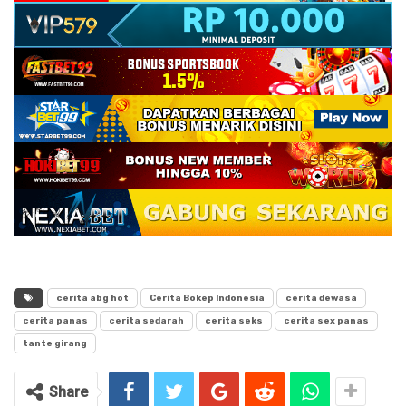
cerita abg hot
Cerita Bokep Indonesia
cerita dewasa
cerita panas
cerita sedarah
cerita seks
cerita sex panas
tante girang
Share